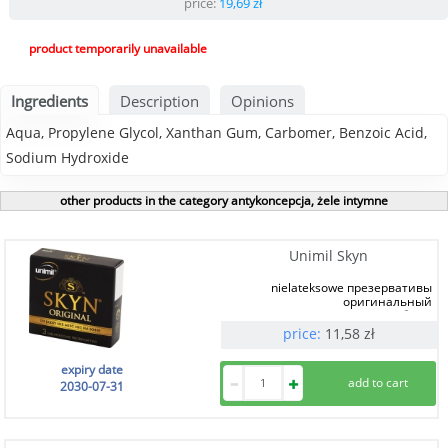
price:
19,69
zł
product temporarily unavailable
Ingredients
Description
Opinions
Aqua, Propylene Glycol, Xanthan Gum, Carbomer, Benzoic Acid,
Sodium Hydroxide
other products in the category antykoncepcja, żele intymne
Unimil Skyn
nielateksowe презервативы
оригинальный
3 szt.
price:
11,58
zł
expiry date
2030-07-31