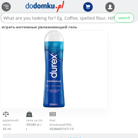
search
играть интимные увлажняющий гель
pojemność
cena za litr
Kod
netto
393,80 zł /
kreskowy(EAN):
50 ml
5038483167113
l