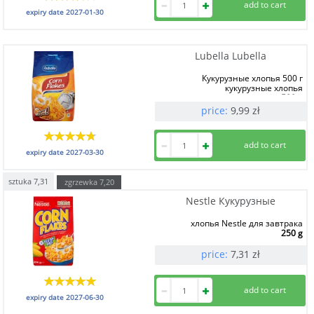
expiry date
2027-01-30
Lubella Lubella
Кукурузные хлопья 500 г
кукурузные хлопья
500 g
price:
9,99
zł
expiry date
2027-03-30
sztuka
7,31
zgrzewka
7,20
Nestle Кукурузные
хлопья Nestle для завтрака
250 g
price:
7,31
zł
expiry date
2027-06-30