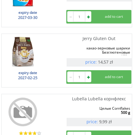
expiry date
2027-03-30
Jerry Gluten Out
какао-зерновые шарики
Безглютеновые
375 g
price:
14,57
zł
expiry date
2027-02-25
Lubella Lubella корнфлекс
Целые Cornflakes
500 g
price:
9,99
zł