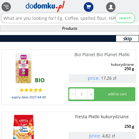
search
Products
skip
Bio Planet Bio Planet Płatki
kukurydziane
250 g
price:
17,26
zł
BIO
expiry date
2027-04-30
Fiesta Płatki kukurydziane
250 g
price:
4,82
zł