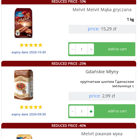
REDUCED PRICE -10%
Melvit Melvit Mąka gryczana
1 kg
price:
15,29
zł
expiry date
2026-10-30
REDUCED PRICE -25%
Gdańskie Młyny
крупчатым шипом Гданьская
мельница с
1 kg
price:
2,99
zł
expiry date
2026-09-30
REDUCED PRICE -40%
Melvit ржаная мука