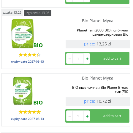
sztuka
13,25
zgrzewka
13,05
Bio Planet Мука
Planet тип 2000 BIO полбяная
цельнозерновая Bio
1 kg
price:
13,25
zł
BIO
expiry date
2027-03-13
Bio Planet Мука
BIO пшеничная Bio Planet Bread
тип 750
1 kg
price:
10,72
zł
BIO
expiry date
2027-03-13