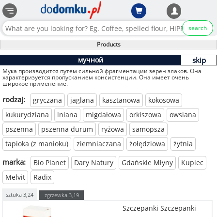
search
Products
мучной
skip
Мука производится путем сильной фрагментации зерен злаков. Она
характеризуется пропусканием консистенции. Она имеет очень
широкое применение.
rodzaj:
gryczana
jaglana
kasztanowa
kokosowa
kukurydziana
lniana
migdałowa
orkiszowa
owsiana
pszenna
pszenna durum
ryżowa
samopsza
tapioka (z manioku)
ziemniaczana
żołędziowa
żytnia
marka:
Bio Planet
Dary Natury
Gdańskie Młyny
Kupiec
Melvit
Radix
sztuka
3,24
zgrzewka
3,19
Szczepanki Szczepanki