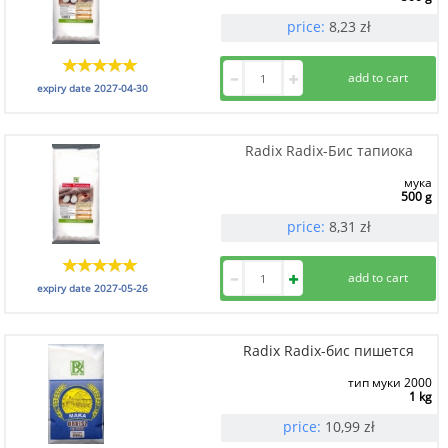
price:
8,23
zł
expiry date
2027-04-30
Radix Radix-Бис тапиока
мука
500 g
price:
8,31
zł
expiry date
2027-05-26
Radix Radix-бис пишется
тип муки 2000
1 kg
price:
10,99
zł