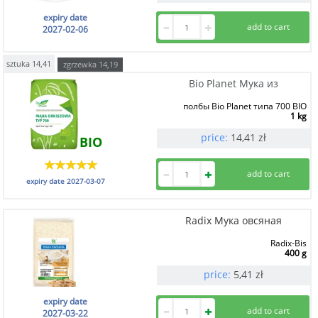
expiry date
2027-02-06
sztuka
14,41
zgrzewka
14,19
Bio Planet Мука из
полбы Bio Planet типа 700 BIO
1 kg
price:
14,41
zł
BIO
expiry date
2027-03-07
Radix Мука овсяная
Radix-Bis
400 g
price:
5,41
zł
expiry date
2027-03-22