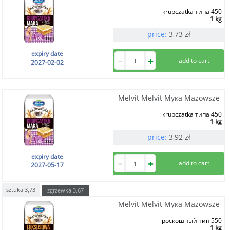
krupczatka типа 450
1 kg
price:
3,73
zł
expiry date
2027-02-02
Melvit Melvit Мука Mazowsze
krupczatka типа 450
1 kg
price:
3,92
zł
expiry date
2027-05-17
sztuka
3,73
zgrzewka
3,67
Melvit Melvit Мука Mazowsze
роскошный тип 550
1 kg