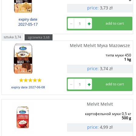
price:
3,73
zł
expiry date
2027-05-17
sztuka
3,74
zgrzewka
3,68
Melvit Melvit Мука Mazowsze
типа муки 450
1 kg
price:
3,74
zł
expiry date
2027-06-08
Melvit Melvit
картофельной муки 0,5 кг
500 g
price:
4,99
zł