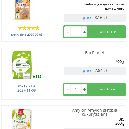
хлеба мука для выпечки
домашнего
1 kg
price:
3,16
zł
expiry date
2026-09-05
Bio Planet
400 g
price:
7,64
zł
BIO
expiry date
2027-11-08
Amylon Amylon skrobia
kukurydziana
BIO
200 g