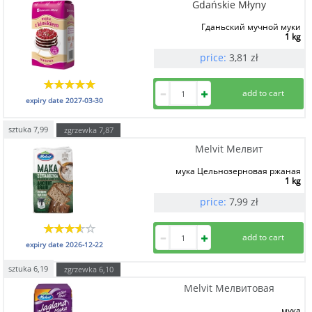
Gdańskie Młyny
Гданьский мучной муки
1 kg
price:
3,81
zł
expiry date
2027-03-30
sztuka
7,99
zgrzewka
7,87
Melvit Мелвит
мука Цельнозерновая ржаная
1 kg
price:
7,99
zł
expiry date
2026-12-22
sztuka
6,19
zgrzewka
6,10
Melvit Мелвитовая
мука