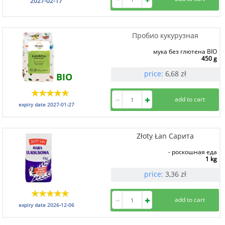
2027-02-17
Пробио кукурузная
мука без глютена BIO
450 g
price:
6,68
zł
BIO
expiry date
2027-01-27
Złoty Łan Сарита
- роскошная еда
1 kg
price:
3,36
zł
expiry date
2026-12-06