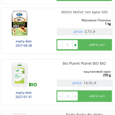
Melvit Melvit тип муки 500
Mazowsze Познань
1 kg
price:
3,73
zł
expiry date
2027-04-28
Bio Planet Planet BIO BIO
каштановой муки
250 g
price:
14,16
zł
BIO
expiry date
2027-01-31
Radix Radix-Bis Maka