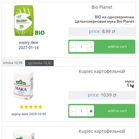
Bio Planet
BIO из однозернянки
Цельнозерновая мука Bio Planet
500 g
price:
8,99
zł
BIO
expiry date
2027-01-14
sztuka
10,99
zgrzewka
10,82
Kupiec картофельной
муки
1 kg
price:
10,99
zł
expiry date
2029-10-30
Kupiec картофельной