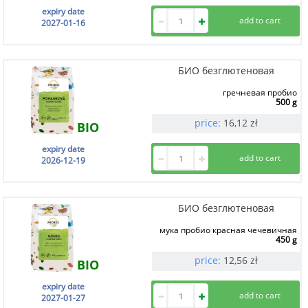
expiry date
2027-01-16
БИО безглютеновая
гречневая пробио
500 g
price:
16,12
zł
BIO
expiry date
2026-12-19
БИО безглютеновая
мука пробио красная чечевичная
450 g
price:
12,56
zł
BIO
expiry date
2027-01-27