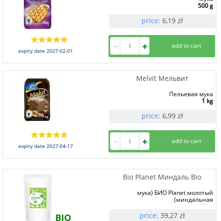
500 g
price:
6,19
zł
expiry date
2027-02-01
Melvit Мельвит
Пельевая мука
1 kg
price:
6,99
zł
expiry date
2027-04-17
Bio Planet Миндаль Bio
мука) БИО Planet молотый
(миндальная
400 g
price:
39,27
zł
BIO