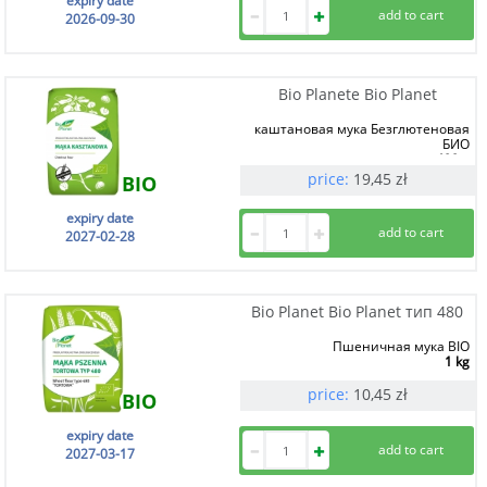
expiry date
2026-09-30
Bio Planete Bio Planet
каштановая мука Безглютеновая
БИО
400 g
price:
19,45
zł
BIO
expiry date
2027-02-28
Bio Planet Bio Planet тип 480
Пшеничная мука BIO
1 kg
price:
10,45
zł
BIO
expiry date
2027-03-17