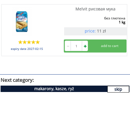
Melvit рисовая мука
без глютена
1 kg
price:
11
zł
expiry date
2027-02-15
Next category:
makarony, kasze, ryż
skip