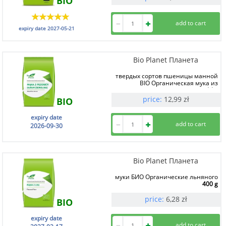
BIO
expiry date
2027-05-21
Bio Planet Планета
твердых сортов пшеницы манной
BIO Органическая мука из
1 kg
price:
12,99
zł
BIO
expiry date
2026-09-30
Bio Planet Планета
муки БИО Органические льняного
400 g
price:
6,28
zł
BIO
expiry date