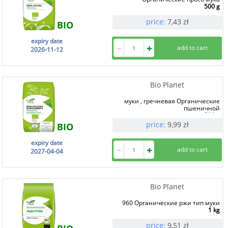
500 g
price:
7,43
zł
BIO
expiry date
2026-11-12
Bio Planet
муки , гречневая Органические
пшеничной
500 g
price:
9,99
zł
BIO
expiry date
2027-04-04
Bio Planet
960 Органические ржи тип муки
1 kg
price:
9,51
zł