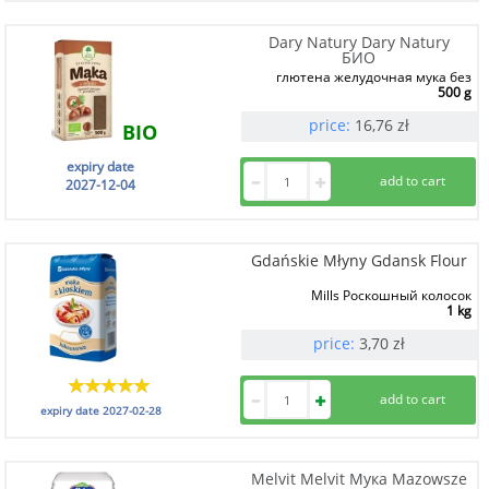
Dary Natury Dary Natury
БИО
глютена желудочная мука без
500 g
price:
16,76
zł
BIO
expiry date
2027-12-04
Gdańskie Młyny Gdansk Flour
Mills Роскошный колосок
1 kg
price:
3,70
zł
expiry date
2027-02-28
Melvit Melvit Мука Mazowsze