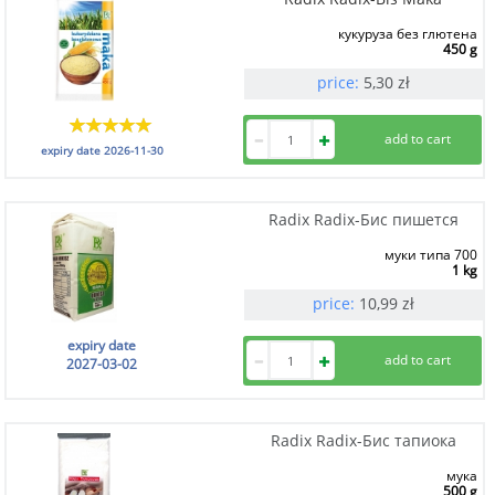
кукуруза без глютена
450 g
price:
5,30
zł
expiry date
2026-11-30
Radix Radix-Бис пишется
муки типа 700
1 kg
price:
10,99
zł
expiry date
2027-03-02
Radix Radix-Бис тапиока
мука
500 g