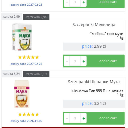
expiry date
2027-02-28
sztuka
2,99
zgrzewka
2,94
Szczepanki Мельница
"любовь" торт муки
1 kg
price:
2,99
zł
expiry date
2027-02-26
sztuka
3,24
zgrzewka
3,19
Szczepanki Щепанки Мука
Luksusowa Тип 555 Пшеничная
1 kg
price:
3,24
zł
expiry date
2026-11-09