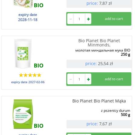
price:
7,87
zł
BIO
expiry date
2028-11-18
Bio Planet Bio Planet
Minmonds,
молотая миндальная мука BIO
250 g
price:
25,54
zł
BIO
expiry date
2027-02-06
Bio Planet Bio Planet Mąka
z pszenicy durum
500 g
price:
7,67
zł
BIO