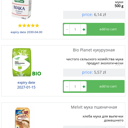
муки
500 g
price:
6,14
zł
expiry date
2030-04-30
Bio Planet кукурузная
чистого сельского хозяйства мука
продукт экологически
400 g
price:
5,57
zł
BIO
expiry date
2027-01-15
Melvit мука пшеничная
хлеба мука для выпечки
домашнего
1 kg