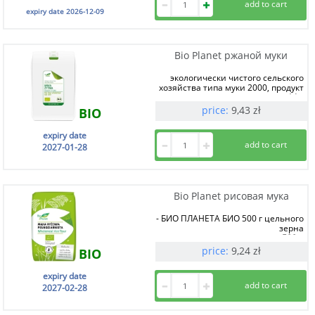
expiry date
2026-12-09
Bio Planet ржаной муки
экологически чистого сельского
хозяйства типа муки 2000, продукт
1 kg
price:
9,43
zł
BIO
expiry date
2027-01-28
Bio Planet рисовая мука
- БИО ПЛАНЕТА БИО 500 г цельного
зерна
500 g
price:
9,24
zł
BIO
expiry date
2027-02-28