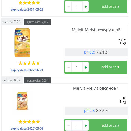
expiry date
2031-03-29
sztuka
7,24
zgrzewka
7,06
Melvit Melvit кукурузной
муки
1 kg
price:
7,24
zł
expiry date
2027-06-21
sztuka
8,37
zgrzewka
8,24
Melvit Melvit овсяное 1
кг
1 kg
price:
8,37
zł
expiry date
2027-03-05