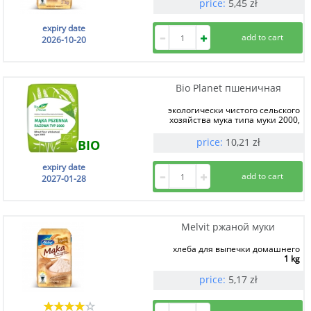
price:
5,45
zł
expiry date
2026-10-20
Bio Planet пшеничная
экологически чистого сельского
хозяйства мука типа муки 2000,
продукт
1 kg
price:
10,21
zł
BIO
expiry date
2027-01-28
Melvit ржаной муки
хлеба для выпечки домашнего
1 kg
price:
5,17
zł